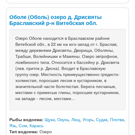
Оболе (Оболь) озеро д. Дрисвяты
Браславский р-н Витебская обл.
Озеро Оболе находится в Браславском районе
Витебской обл., в 22 км на юго-запад от г. Браслав,
между деревнями Дрисвяты, Дворища, Оболяны,
Трабши, Волейнишки и Мамяны. Озеро эвтрофное,
ложбинного типа. Относится к бассейну р. Дрисвята
(лев. приток р. Дисна). Входит в Браславскую
группу озер. Местность преимущественно грядисто-
холмистая, поросшая лесом и кустарником, в
значительной части болотистая. Берега песчаные,
местами с примесью глины, поросшие кустарником,
на западе - лесом, местами...
Рыбы водоема:
Щука
,
Окунь
,
Лещ
,
Угорь
,
Судак
,
Плотва
,
Язь
,
Сом
,
Карась
Тип водоема:
Озеро