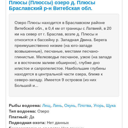
Плюсы (Плюссы) озеро д. Плюсы
Браславский р-н Витебская обл.
Озеро Плюсы находится в Браславском районе
Витебской обл., в 0,4 км от границы с Латвией, в 20
км на север от г. Браслав, возле д. Плюсы и
относится к бассейну р. Западная Двина. Берега
преимушественно низкие (на юго-западе
возвышенные), песчаные, местами песчано-
глинистые. Мелководье песчаное, узкое (на западе
и в восточном заливе обширное), глубже дно
илистое и сапропелистое. Наибольшие глубины
находятся в центральной части озера, ближе к
северо-западу. Имеется 9 островов (из них
Большой и...
Рыбы водоема:
Лещ
,
Линь
,
Окунь
,
Плотва
,
Угорь
,
Щука
Тип водоема:
Озеро
Платный:
Да
Подводная охота:
Нет данных