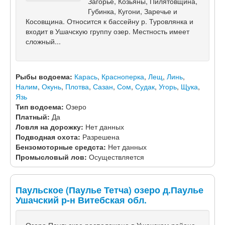
Загорье, Козьяны, Пилятовщина,
Губинка, Кугони, Заречье и
Косовщина. Относится к бассейну р. Туровлянка и
входит в Ушачскую группу озер. Местность имеет
сложный...
Рыбы водоема:
Карась
,
Красноперка
,
Лещ
,
Линь
,
Налим
,
Окунь
,
Плотва
,
Сазан
,
Сом
,
Судак
,
Угорь
,
Щука
,
Язь
Тип водоема:
Озеро
Платный:
Да
Ловля на дорожку:
Нет данных
Подводная охота:
Разрешена
Бензомоторные средста:
Нет данных
Промысловый лов:
Осуществляется
Паульское (Паулье Тетча) озеро д.Паулье
Ушачский р-н Витебская обл.