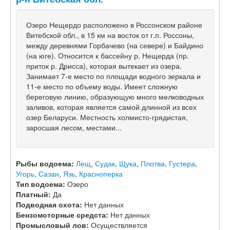
Озеро Нещердо расположено в Россонском районе
Витебской обл., в 15 км на восток от г.п. Россоны,
между деревнями Горбачево (на севере) и Байдино
(на юге). Относится к бассейну р. Нещерда (пр.
приток р. Дрисса), которая вытекает из озера.
Занимает 7-е место по площади водного зеркала и
11-е место по объему воды. Имеет сложную
береговую линию, образующую много мелководных
заливов, которая является самой длинной из всех
озер Беларуси. Местность холмисто-грядистая,
заросшая лесом, местами...
Рыбы водоема:
Лещ
,
Судак
,
Щука
,
Плотва
,
Густера
,
Угорь
,
Сазан
,
Язь
,
Красноперка
Тип водоема:
Озеро
Платный:
Да
Подводная охота:
Нет данных
Бензомоторные средста:
Нет данных
Промысловый лов:
Осуществляется