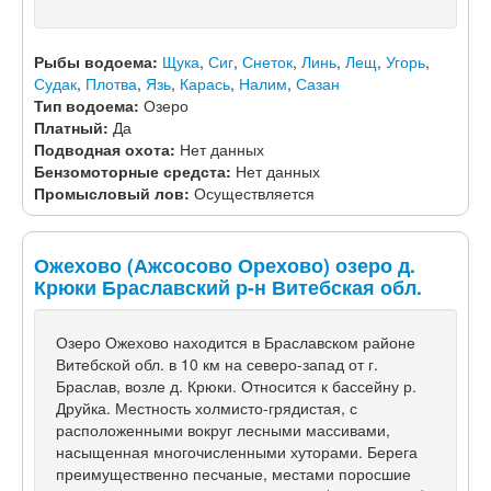
Рыбы водоема:
Щука
,
Сиг
,
Снеток
,
Линь
,
Лещ
,
Угорь
,
Судак
,
Плотва
,
Язь
,
Карась
,
Налим
,
Сазан
Тип водоема:
Озеро
Платный:
Да
Подводная охота:
Нет данных
Бензомоторные средста:
Нет данных
Промысловый лов:
Осуществляется
Ожехово (Ажсосово Орехово) озеро д.
Крюки Браславский р-н Витебская обл.
Озеро Ожехово находится в Браславском районе
Витебской обл. в 10 км на северо-запад от г.
Браслав, возле д. Крюки. Относится к бассейну р.
Друйка. Местность холмисто-грядистая, с
расположенными вокруг лесными массивами,
насыщенная многочисленными хуторами. Берега
преимущественно песчаные, местами поросшие