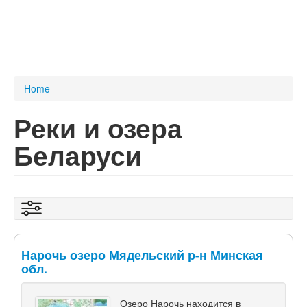
You are here
Home
Реки и озера
Беларуси
Show
Нарочь озеро Мядельский р-н Минская
обл.
Озеро Нарочь находится в