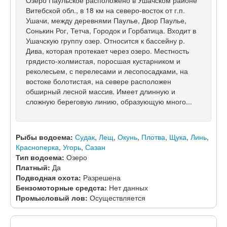
Озеро Паульское расположено в Ушачском районе
Витебской обл., в 18 км на северо-восток от г.п.
Ушачи, между деревнями Паулье, Двор Паулье,
Сонькин Рог, Тетча, Городок и Горбатица. Входит в
Ушачскую группу озер. Относится к бассейну р.
Дива, которая протекает через озеро. Местность
грядисто-холмистая, поросшая кустарником и
реколесьем, с перелесами и лесопосадками, на
востоке болотистая, на севере расположен
обширный лесной массив. Имеет длинную и
сложную береговую линию, образующую много...
Рыбы водоема:
Судак
,
Лещ
,
Окунь
,
Плотва
,
Щука
,
Линь
,
Красноперка
,
Угорь
,
Сазан
Тип водоема:
Озеро
Платный:
Да
Подводная охота:
Разрешена
Бензомоторные средста:
Нет данных
Промысловый лов:
Осуществляется