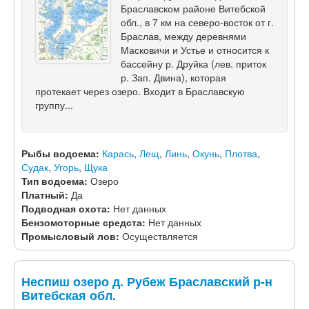
Браславском районе Витебской
обл., в 7 км на северо-восток от г.
Браслав, между деревнями
Масковичи и Устье и относится к
бассейну р. Друйка (лев. приток
р. Зап. Двина), которая
протекает через озеро. Входит в Браславскую
группу...
Рыбы водоема:
Карась
,
Лещ
,
Линь
,
Окунь
,
Плотва
,
Судак
,
Угорь
,
Щука
Тип водоема:
Озеро
Платный:
Да
Подводная охота:
Нет данных
Бензомоторные средста:
Нет данных
Промысловый лов:
Осуществляется
Неспиш озеро д. Рубеж Браславский р-н
Витебская обл.