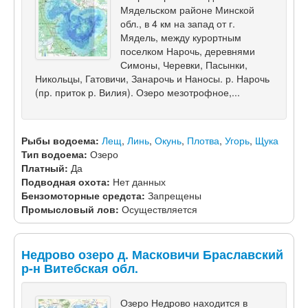
Мядельском районе Минской
обл., в 4 км на запад от г.
Мядель, между курортным
поселком Нарочь, деревнями
Симоны, Черевки, Пасынки,
Никольцы, Гатовичи, Занарочь и Наносы. р. Нарочь
(пр. приток р. Вилия). Озеро мезотрофное,...
Рыбы водоема:
Лещ
,
Линь
,
Окунь
,
Плотва
,
Угорь
,
Щука
Тип водоема:
Озеро
Платный:
Да
Подводная охота:
Нет данных
Бензомоторные средста:
Запрещены
Промысловый лов:
Осуществляется
Недрово озеро д. Масковичи Браславский
р-н Витебская обл.
Озеро Недрово находится в