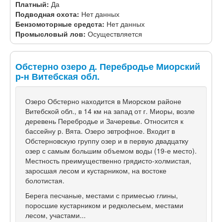
Платный:
Да
Подводная охота:
Нет данных
Бензомоторные средста:
Нет данных
Промысловый лов:
Осуществляется
Обстерно озеро д. Перебродье Миорский
р-н Витебская обл.
Озеро Обстерно находится в Миорском районе
Витебской обл., в 14 км на запад от г. Миоры, возле
деревень Перебродье и Зачеревье. Относится к
бассейну р. Вята. Озеро эвтрофное. Входит в
Обстерновскую группу озер и в первую двадцатку
озер с самым большим объемом воды (19-е место).
Местность преимущественно грядисто-холмистая,
заросшая лесом и кустарником, на востоке
болотистая.
Берега песчаные, местами с примесью глины,
поросшие кустарником и редколесьем, местами
лесом, участами...