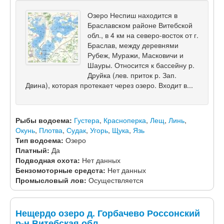
Озеро Неспиш находится в
Браславском районе Витебской
обл., в 4 км на северо-восток от г.
Браслав, между деревнями
Рубеж, Муражи, Масковичи и
Шауры. Относится к бассейну р.
Друйка (лев. приток р. Зап.
Двина), которая протекает через озеро. Входит в...
Рыбы водоема:
Густера
,
Красноперка
,
Лещ
,
Линь
,
Окунь
,
Плотва
,
Судак
,
Угорь
,
Щука
,
Язь
Тип водоема:
Озеро
Платный:
Да
Подводная охота:
Нет данных
Бензомоторные средста:
Нет данных
Промысловый лов:
Осуществляется
Нещердо озеро д. Горбачево Россонский
р-н Витебская обл.