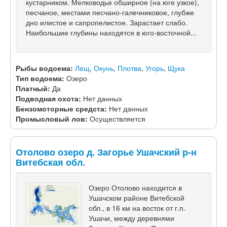
кустарником. Мелководье обширное (на юге узкое),
песчаное, местами песчано-галечниковое, глубже
дно илистое и сапропелистое. Зарастает слабо.
Наибольшие глубины находятся в юго-восточной...
Рыбы водоема:
Лещ
,
Окунь
,
Плотва
,
Угорь
,
Щука
Тип водоема:
Озеро
Платный:
Да
Подводная охота:
Нет данных
Бензомоторные средста:
Нет данных
Промысловый лов:
Осуществляется
Отолово озеро д. Загорье Ушачский р-н
Витебская обл.
Озеро Отолово находится в
Ушачском районе Витебской
обл., в 16 км на восток от г.п.
Ушачи, между деревнями