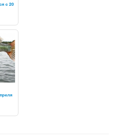
я с 20
апреля