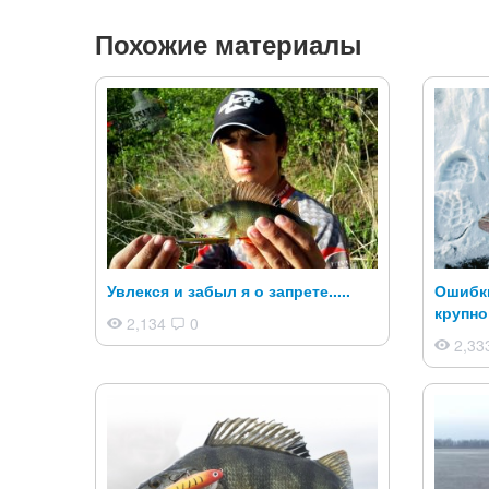
Похожие материалы
Увлекся и забыл я о запрете.....
Ошибки
крупно
2,134
0
2,33