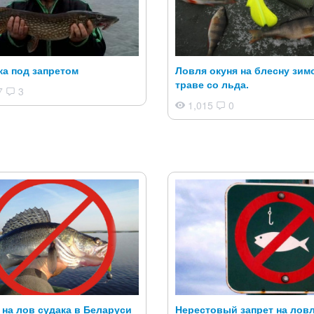
а под запретом
Ловля окуня на блесну зим
траве со льда.
7
3
1,015
0
 на лов судака в Беларуси
Нерестовый запрет на лов