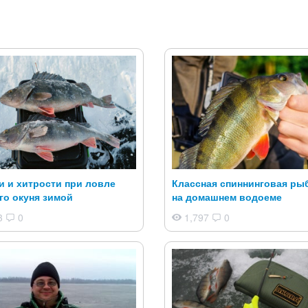
 и хитрости при ловле
Классная спиннинговая ры
го окуня зимой
на домашнем водоеме
3
0
1,797
0