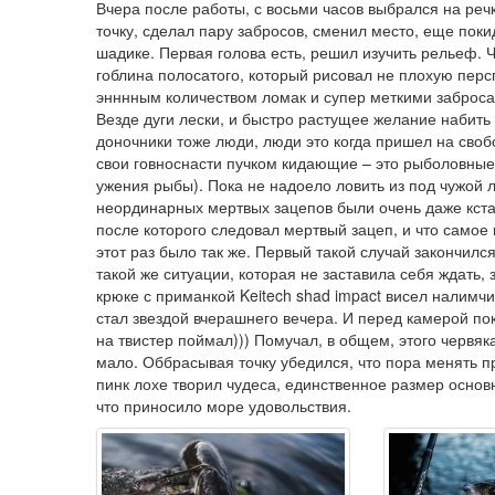
Вчера после работы, с восьми часов выбрался на реч
точку, сделал пару забросов, сменил место, еще поки
шадике. Первая голова есть, решил изучить рельеф. 
гоблина полосатого, который рисовал не плохую перс
энннным количеством ломак и супер меткими заброса
Везде дуги лески, и быстро растущее желание набить 
доночники тоже люди, люди это когда пришел на свобо
свои говноснасти пучком кидающие – это рыболовные 
ужения рыбы). Пока не надоело ловить из под чужой л
неординарных мертвых зацепов были очень даже кстат
после которого следовал мертвый зацеп, и что само
этот раз было так же. Первый такой случай закончил
такой же ситуации, которая не заставила себя ждать, 
крюке с приманкой Keitech shad impact висел налимч
стал звездой вчерашнего вечера. И перед камерой п
на твистер поймал))) Помучал, в общем, этого червяк
мало. Оббрасывая точку убедился, что пора менять прим
пинк лохе творил чудеса, единственное размер основн
что приносило море удовольствия.