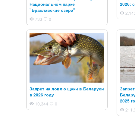
Национальном парке
2026: 
"Браславские озера"
2,14
733
0
Запрет на ловлю щуки в Беларуси
Запрет
в 2026 году
Белару
2025 г
10,344
0
211,