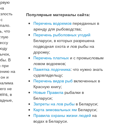
ервую
на
 злость
Популярные материалы сайта:
 с
Перечень водоемов
переданных в
пало.
аренду для рыбоводства;
, что
Перечень рыболовных угодий
аглую
Беларуси, в которых разрешена
ессу
подводная охота и лов рыбы на
воду
дорожку;
ычок,
Перечень платных
и с промысловым
ыбы. В
ловом водоемов;
и при
Памятка лодочника
: что нужно знать
лению на
судовладельцу;
 он и
Перечень видов рыб
включенных в
 налима
Красную книгу;
его не
Новые Правила
рыбалки в
eins, в
Беларуси;
жадные,
Запреты на лов рыбы
в Беларуси;
Карта зимовальных ям
Беларуси;
Правила охраны жизни людей
на
водах в Беларуси.