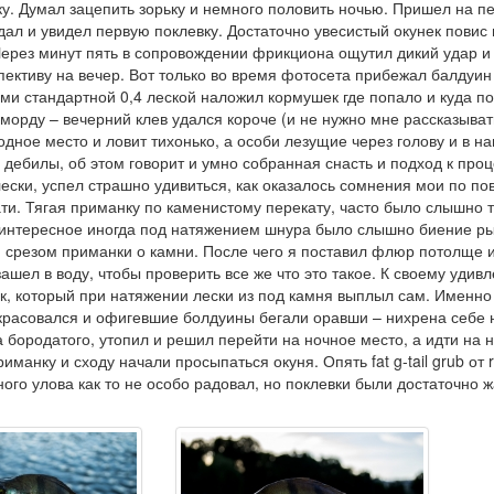
ку. Думал зацепить зорьку и немного половить ночью. Пришел на п
дал и увидел первую поклевку. Достаточно увесистый окунек повис 
Через минут пять в сопровождении фрикциона ощутил дикий удар и
пективу на вечер. Вот только во время фотосета прибежал балдуин
ми стандартной 0,4 леской наложил кормушек где попало и куда по
морду – вечерний клев удался короче (и не нужно мне рассказывать
дное место и ловит тихонько, а особи лезущие через голову и в н
дебилы, об этом говорит и умно собранная снасть и подход к проц
ески, успел страшно удивиться, как оказалось сомнения мои по по
и. Тягая приманку по каменистому перекату, часто было слышно т
е интересное иногда под натяжением шнура было слышно биение р
ся срезом приманки о камни. После чего я поставил флюр потолще 
зашел в воду, чтобы проверить все же что это такое. К своему удив
ик, который при натяжении лески из под камня выплыл сам. Именно
окрасовался и офигевшие болдуины бегали оравши – нихрена себе
а бородатого, утопил и решил перейти на ночное место, а идти на н
анку и сходу начали просыпаться окуня. Опять fat g-tail grub от r
ого улова как то не особо радовал, но поклевки были достаточно 