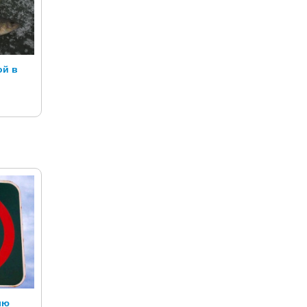
ой в
лю