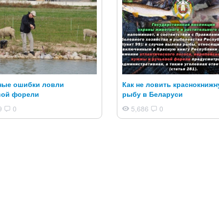
ные ошибки ловли
Как не ловить краснокниж
вой форели
рыбу в Беларуси
9
0
5,686
0