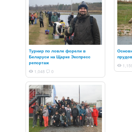
Турнир по ловле форели в
Основ
Беларуси на Щарке Экспресс
прудо
репортаж
1,15
1,048
0