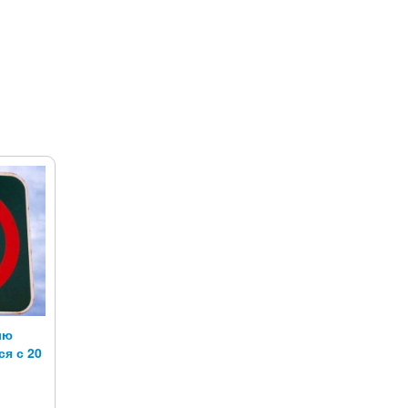
лю
я с 20