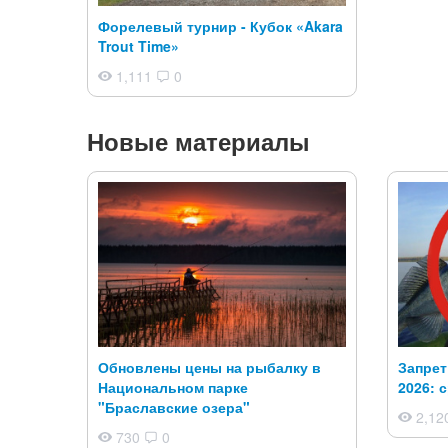
Форелевый турнир - Кубок «Akara
Trout Time»
1,111
0
Новые материалы
Обновлены цены на рыбалку в
Запрет
Национальном парке
2026: 
"Браславские озера"
2,12
730
0