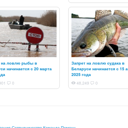
 на ловлю рыбы в
Запрет на ловлю судака в
си начинается с 20 марта
Беларуси начинается с 15 
ода
2025 года
901
0
48,249
0
вания
Сотрудничество
Команда
Помощь