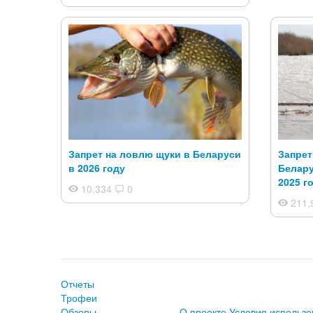
Запрет на ловлю щуки в Беларуси
Запрет
в 2026 году
Белару
2025 г
10,334
0
211,
Отчеты
Трофеи
Обзоры
О проекте
Условия использо