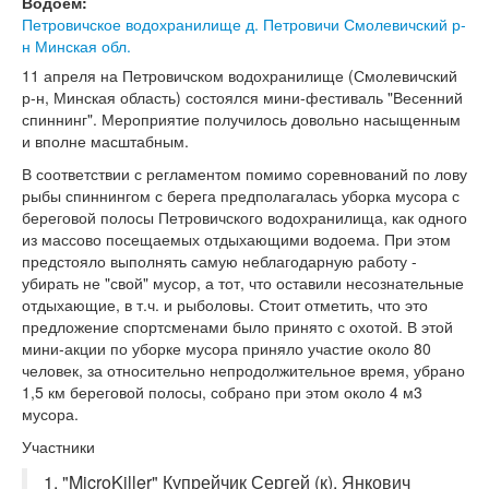
Водоем:
Петровичское водохранилище д. Петровичи Смолевичский р-
н Минская обл.
11 апреля на Петровичском водохранилище (Смолевичский
р-н, Минская область) состоялся мини-фестиваль "Весенний
спиннинг". Мероприятие получилось довольно насыщенным
и вполне масштабным.
В соответствии с регламентом помимо соревнований по лову
рыбы спиннингом с берега предполагалась уборка мусора с
береговой полосы Петровичского водохранилища, как одного
из массово посещаемых отдыхающими водоема. При этом
предстояло выполнять самую неблагодарную работу -
убирать не "свой" мусор, а тот, что оставили несознательные
отдыхающие, в т.ч. и рыболовы. Стоит отметить, что это
предложение спортсменами было принято с охотой. В этой
мини-акции по уборке мусора приняло участие около 80
человек, за относительно непродолжительное время, убрано
1,5 км береговой полосы, собрано при этом около 4 м3
мусора.
Участники
1. "MicroKiller" Купрейчик Сергей (к), Янкович