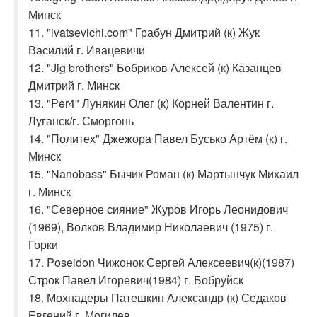
Минск
11. "ivatsevichi.com" Грабун Дмитрий (к) Жук
Василий г. Ивацевичи
12. "Jig brothers" Бобриков Алексей (к) Казанцев
Дмитрий г. Минск
13. "Per4" Лунякин Олег (к) Корней Валентин г.
Луганск/г. Сморгонь
14. "Политех" Джежора Павел Бусько Артём (к) г.
Минск
15. "Nanobass" Бычик Роман (к) Мартынчук Михаил
г. Минск
16. "Северное сияние" Журов Игорь Леонидович
(1969), Волков Владимир Николаевич (1975) г.
Горки
17. Poseidon Чижонок Сергей Алексеевич(к)(1987)
Строк Павел Игоревич(1984) г. Бобруйск
18. Мохнадеры Патешкин Александр (к) Седаков
Евгений г. Могилев