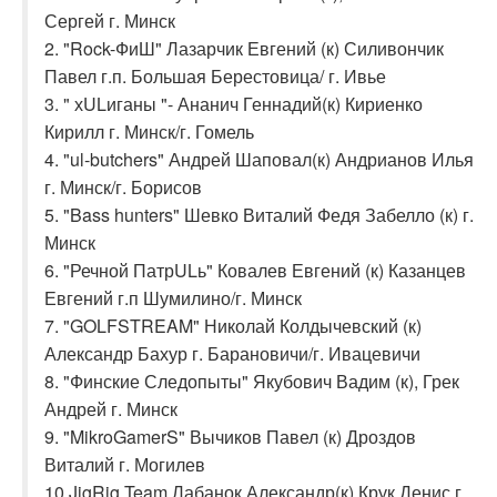
Сергей г. Минск
2. "Rock-ФиШ" Лазарчик Евгений (к) Силивончик
Павел г.п. Большая Берестовица/ г. Ивье
3. " хULиганы "- Ананич Геннадий(к) Кириенко
Кирилл г. Минск/г. Гомель
4. "ul-butchers" Андрей Шаповал(к) Андрианов Илья
г. Минск/г. Борисов
5. "Bass hunters" Шевко Виталий Федя Забелло (к) г.
Минск
6. "Речной ПатрULь" Ковалев Евгений (к) Казанцев
Евгений г.п Шумилино/г. Минск
7. "GOLFSTREAM" Николай Колдычевский (к)
Александр Бахур г. Барановичи/г. Ивацевичи
8. "Финские Следопыты" Якубович Вадим (к), Грек
Андрей г. Минск
9. "MikroGamerS" Вычиков Павел (к) Дроздов
Виталий г. Могилев
10.JigRig Team Лабанок Александр(к),Крук Денис г.