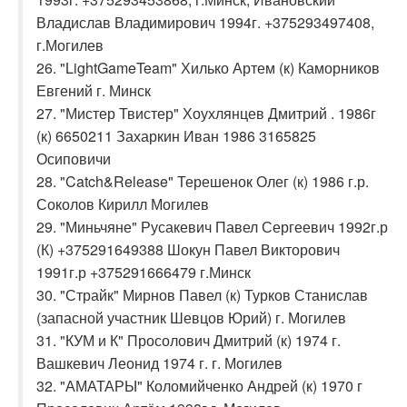
Владислав Владимирович 1994г. +375293497408,
г.Могилев
26. "LightGameTeam" Хилько Артем (к) Каморников
Евгений г. Минск
27. "Мистер Твистер" Хоухлянцев Дмитрий . 1986г
(к) 6650211 Захаркин Иван 1986 3165825
Осиповичи
28. "Catch&Release" Терешенок Олег (к) 1986 г.р.
Соколов Кирилл Могилев
29. "Миньчяне" Русакевич Павел Сергеевич 1992г.р
(К) +375291649388 Шокун Павел Викторович
1991г.р +375291666479 г.Минск
30. "Страйк" Мирнов Павел (к) Турков Станислав
(запасной участник Шевцов Юрий) г. Могилев
31. "КУМ и К" Просолович Дмитрий (к) 1974 г.
Вашкевич Леонид 1974 г. г. Могилев
32. "АМАТАРЫ" Коломийченко Андрей (к) 1970 г