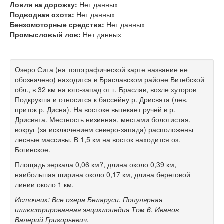
Ловля на дорожку:
Нет данных
Подводная охота:
Нет данных
Бензомоторные средства:
Нет данных
Промысловый лов:
Нет данных
Озеро Сита (на топографической карте название не
обозначено) находится в Браславском районе Витебской
обл., в 32 км на юго-запад от г. Браслав, возле хуторов
Подкрукша и относится к бассейну р. Дрисвята (лев.
приток р. Дисна). На востоке вытекает ручей в р.
Дрисвята. Местность низинная, местами болотистая,
вокруг (за исключением северо-запада) расположены
лесные массивы. В 1,5 км на восток находится оз.
Богинское.
Площадь зеркала 0,06 км?, длина около 0,39 км,
наибольшая ширина около 0,17 км, длина береговой
линии около 1 км.
Источник: Все озера Беларуси. Популярная
иллюстрированная энциклопедия Том 6. Иванов
Валерий Григорьевич.