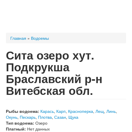
Вы здесь
Главная
»
Водоемы
Сита озеро хут.
Подкрукша
Браславский р-н
Витебская обл.
Рыбы водоема:
Карась
,
Карп
,
Красноперка
,
Лещ
,
Линь
,
Окунь
,
Пескарь
,
Плотва
,
Сазан
,
Щука
Тип водоема:
Озеро
Платный:
Нет данных